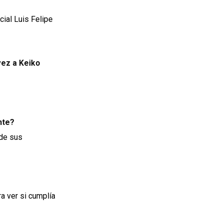
cial Luis Felipe
vez a Keiko
nte?
 de sus
ra ver si cumplía