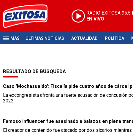
RADIO EXITOSA
95.5
EN VIVO
MÁS
ÚLTIMAS NOTICIAS
ACTUALIDAD
POLÍTICA
RESULTADO DE BÚSQUEDA
Caso 'Mochasueldo': Fiscalía pide cuatro años de cárcel 
La excongresista afronta una fuerte acusación de concusión po
2022.
Famoso influencer fue asesinado a balazos en plena trans
El creador de contenido fue atacado por dos sicarios mientras 