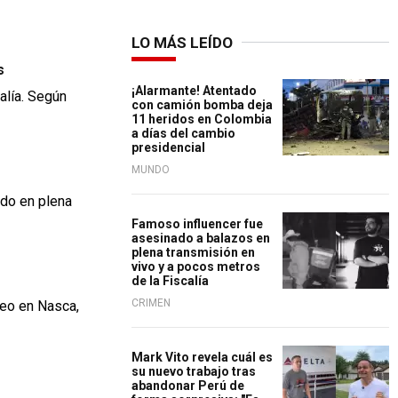
LO MÁS LEÍDO
s
¡Alarmante! Atentado
alía. Según
con camión bomba deja
11 heridos en Colombia
a días del cambio
presidencial
MUNDO
ido en plena
Famoso influencer fue
asesinado a balazos en
plena transmisión en
vivo y a pocos metros
de la Fiscalía
CRIMEN
reo en Nasca,
Mark Vito revela cuál es
su nuevo trabajo tras
abandonar Perú de