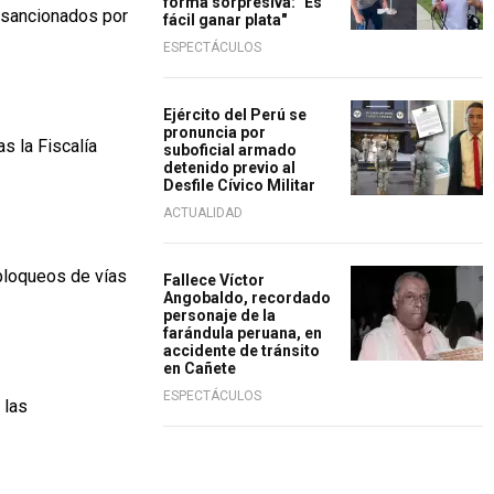
forma sorpresiva: "Es
n sancionados por
fácil ganar plata"
ESPECTÁCULOS
Ejército del Perú se
pronuncia por
s la Fiscalía
suboficial armado
detenido previo al
Desfile Cívico Militar
ACTUALIDAD
 bloqueos de vías
Fallece Víctor
Angobaldo, recordado
personaje de la
farándula peruana, en
accidente de tránsito
en Cañete
ESPECTÁCULOS
 las