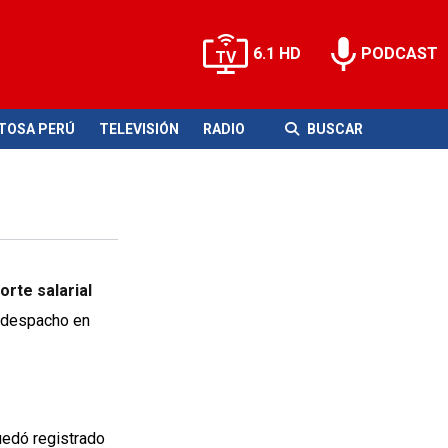
6.1 HD
PODCAST
ITOSA PERÚ
TELEVISIÓN
RADIO
BUSCAR
rte salarial
u despacho en
uedó registrado