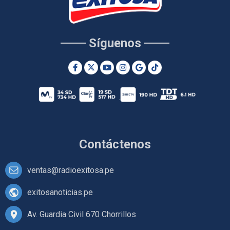
Síguenos
Contáctenos
ventas@radioexitosa.pe
exitosanoticias.pe
Av. Guardia Civil 670 Chorrillos