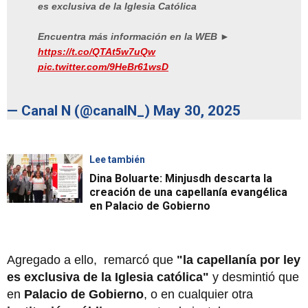
es exclusiva de la Iglesia Católica
Encuentra más información en la WEB ►
https://t.co/QTAt5w7uQw
pic.twitter.com/9HeBr61wsD
— Canal N (@canalN_)
May 30, 2025
Lee también
Dina Boluarte: Minjusdh descarta la
creación de una capellanía evangélica
en Palacio de Gobierno
Agregado a ello, remarcó que
"la capellanía por ley
es exclusiva de la Iglesia católica"
y desmintió que
en
Palacio de Gobierno
, o en cualquier otra