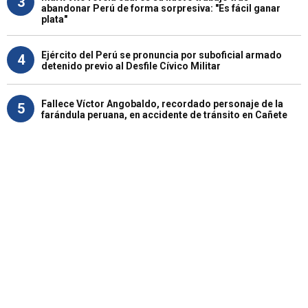
3
abandonar Perú de forma sorpresiva: "Es fácil ganar
plata"
Ejército del Perú se pronuncia por suboficial armado
4
detenido previo al Desfile Cívico Militar
Fallece Víctor Angobaldo, recordado personaje de la
5
farándula peruana, en accidente de tránsito en Cañete