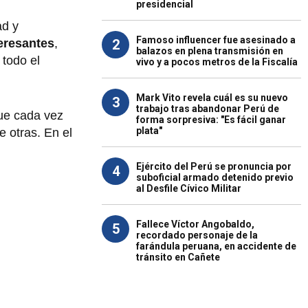
presidencial
ad y
Famoso influencer fue asesinado a
2
eresantes
,
balazos en plena transmisión en
 todo el
vivo y a pocos metros de la Fiscalía
Mark Vito revela cuál es su nuevo
3
trabajo tras abandonar Perú de
que cada vez
forma sorpresiva: "Es fácil ganar
plata"
 otras. En el
Ejército del Perú se pronuncia por
4
suboficial armado detenido previo
al Desfile Cívico Militar
Fallece Víctor Angobaldo,
5
recordado personaje de la
farándula peruana, en accidente de
tránsito en Cañete