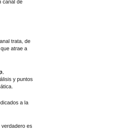
n canal de
nal trata, de
 que atrae a
p
,
lisis y puntos
ática.
dicados a la
 verdadero es