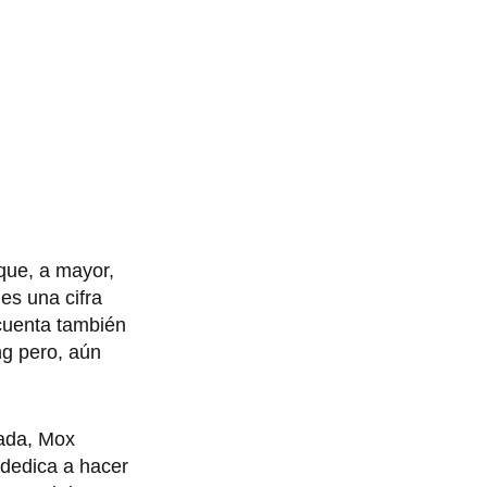
ue, a mayor,
es una cifra
cuenta también
ng pero, aún
nada, Mox
 dedica a hacer