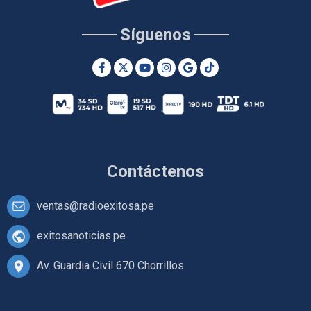
Síguenos
Contáctenos
ventas@radioexitosa.pe
exitosanoticias.pe
Av. Guardia Civil 670 Chorrillos