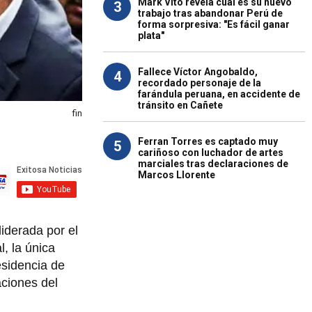
Mark Vito revela cuál es su nuevo
3
trabajo tras abandonar Perú de
forma sorpresiva: "Es fácil ganar
plata"
Fallece Víctor Angobaldo,
4
recordado personaje de la
farándula peruana, en accidente de
tránsito en Cañete
fin
Ferran Torres es captado muy
5
cariñoso con luchador de artes
marciales tras declaraciones de
Marcos Llorente
liderada por el
, la única
esidencia de
aciones del