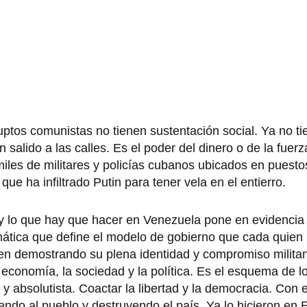
ptos comunistas no tienen sustentación social. Ya no ti
salido a las calles. Es el poder del dinero o de la fuerz
les de militares y policías cubanos ubicados en puesto
ue ha infiltrado Putin para tener vela en el entierro.
 y lo que hay que hacer en Venezuela pone en evidencia 
mática que define el modelo de gobierno que cada quien 
enen demostrando su plena identidad y compromiso milita
a economía, la sociedad y la política. Es el esquema de l
o y absolutista. Coactar la libertad y la democracia. Con 
miendo al pueblo y destruyendo el país. Ya lo hicieron en