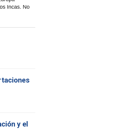
los Incas. No
ortaciones
ción y el