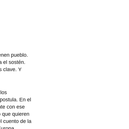
enen pueblo.
a el sostén.
s clave. Y
los
postula. En el
nte con ese
o que quieren
el cuento de la
 Europa