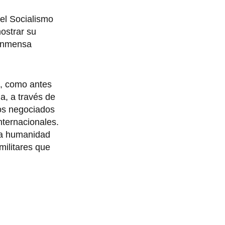
del Socialismo
mostrar su
 inmensa
o, como antes
a, a través de
os negociados
ternacionales.
esa humanidad
militares que