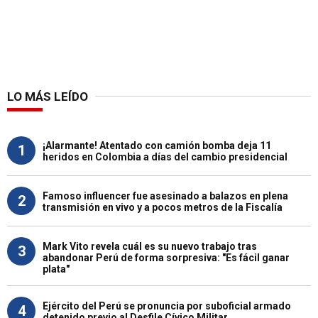
LO MÁS LEÍDO
¡Alarmante! Atentado con camión bomba deja 11
1
heridos en Colombia a días del cambio presidencial
Famoso influencer fue asesinado a balazos en plena
2
transmisión en vivo y a pocos metros de la Fiscalía
Mark Vito revela cuál es su nuevo trabajo tras
3
abandonar Perú de forma sorpresiva: "Es fácil ganar
plata"
Ejército del Perú se pronuncia por suboficial armado
4
detenido previo al Desfile Cívico Militar