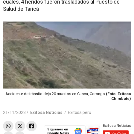
cuales, 4 heridos fueron trasladados al Puesto de
Salud de Taricá
Accidente de tránsito deja 20 muertos en Cusca, Corongo
(Foto: Exitosa
Chimbote)
21/11/2023 /
Exitosa Noticias
/
Exitosa perú
Síguenos en
Google News