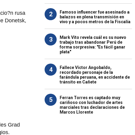
Famoso influencer fue asesinado a
acio?n rusa
2
balazos en plena transmisión en
 de Donetsk,
vivo y a pocos metros de la Fiscalía
Mark Vito revela cuál es su nuevo
3
trabajo tras abandonar Perú de
forma sorpresiva: "Es fácil ganar
plata"
Fallece Víctor Angobaldo,
4
recordado personaje de la
farándula peruana, en accidente de
tránsito en Cañete
Ferran Torres es captado muy
5
cariñoso con luchador de artes
marciales tras declaraciones de
Marcos Llorente
les Grad
gios.