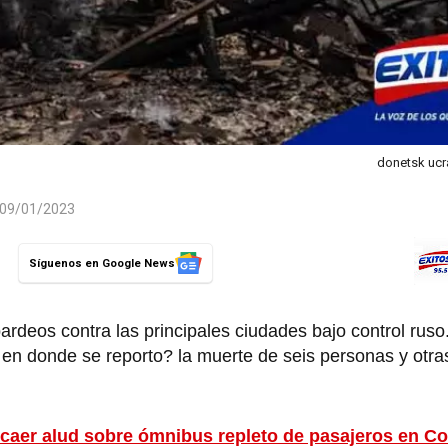
donetsk ucr
l 09/01/2023
Síguenos en Google News
ardeos contra las principales ciudades bajo control ruso
, en donde se reporto? la muerte de seis personas y otra
 caer alud sobre ómnibus repleto de pasajeros en C