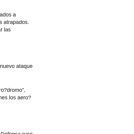
bados a
s atrapados.
r las
n nuevo ataque
ero?dromo”,
nes los aero?