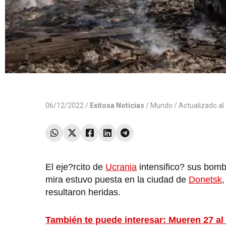
06/12/2022 /
Exitosa Noticias
/
Mundo
/ Actualizado a
El eje?rcito de
Ucrania
intensifico? sus bomb
mira estuvo puesta en la ciudad de
Donetsk
resultaron heridas.
También te puede interesar: Mueren 27 al