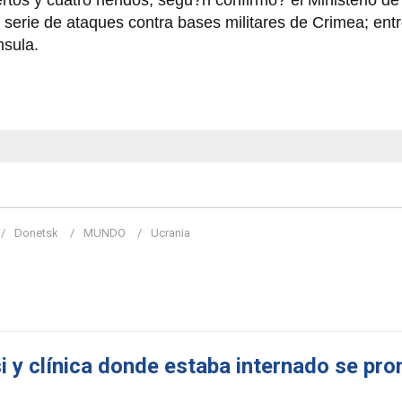
rtos y cuatro heridos, segu?n confirmo? el Ministerio d
erie de ataques contra bases militares de Crimea; entre
nsula.
Donetsk
MUNDO
Ucrania
 y clínica donde estaba internado se pro