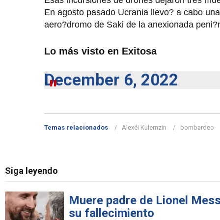
Esas incursiones de drones dejaron tres mue
En agosto pasado Ucrania llevo? a cabo una s
aero?dromo de Saki de la anexionada peni?
Lo más visto en Exitosa
December 6, 2022
Temas relacionados
Alexéi Kulemzin
bombardeo
Siga leyendo
Muere padre de Lionel Messi
su fallecimiento