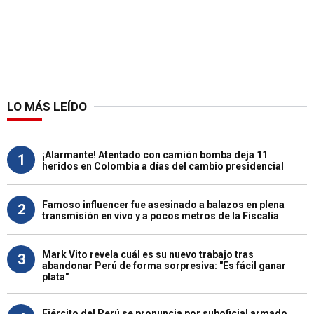
LO MÁS LEÍDO
¡Alarmante! Atentado con camión bomba deja 11
1
heridos en Colombia a días del cambio presidencial
Famoso influencer fue asesinado a balazos en plena
2
transmisión en vivo y a pocos metros de la Fiscalía
Mark Vito revela cuál es su nuevo trabajo tras
3
abandonar Perú de forma sorpresiva: "Es fácil ganar
plata"
Ejército del Perú se pronuncia por suboficial armado