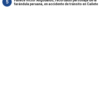
Fallece Víctor Angobaldo, recordado personaje de la
5
farándula peruana, en accidente de tránsito en Cañete