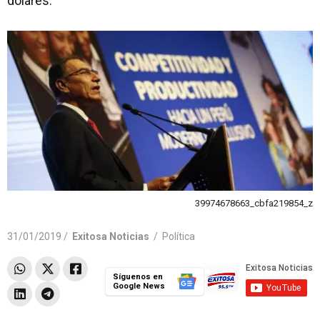
dólares.
39974678663_cbfa219854_z
31/01/2019 /
Exitosa Noticias
/
Política
Síguenos en
Google News