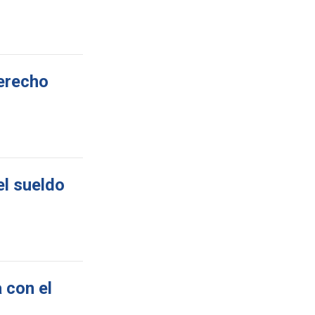
derecho
el sueldo
 con el