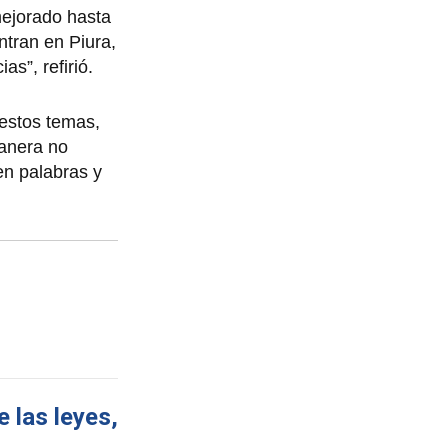
mejorado hasta
ntran en Piura,
s”, refirió.
 estos temas,
manera no
en palabras y
 las leyes,