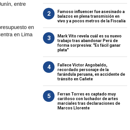
unín, entre
Famoso influencer fue asesinado a
2
balazos en plena transmisión en
vivo y a pocos metros de la Fiscalía
 presupuesto en
entra en Lima
Mark Vito revela cuál es su nuevo
3
trabajo tras abandonar Perú de
forma sorpresiva: "Es fácil ganar
plata"
Fallece Víctor Angobaldo,
4
recordado personaje de la
farándula peruana, en accidente de
tránsito en Cañete
Ferran Torres es captado muy
5
cariñoso con luchador de artes
marciales tras declaraciones de
Marcos Llorente