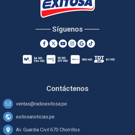
Síguenos
Contáctenos
ventas@radioexitosa.pe
exitosanoticias.pe
Av. Guardia Civil 670 Chorrillos