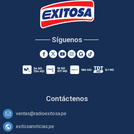
Síguenos
Contáctenos
ventas@radioexitosa.pe
exitosanoticias.pe