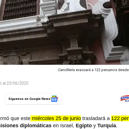
Cancillería evacuará a 122 peruanos desde I
do al 23/06/2025
Síguenos en Google News
ormó que este
miércoles 25 de junio
trasladará a
122 pe
isiones diplomáticas
en Israel,
Egipto
y
Turquía
.