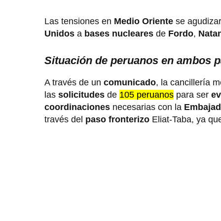
Las tensiones en
Medio Oriente
se agudiza
Unidos
a
bases nucleares
de
Fordo
,
Nata
Situación de peruanos en ambos 
A través de un
comunicado
, la cancillería 
las
solicitudes
de
105 peruanos
para ser
e
coordinaciones
necesarias con la
Embajada
través del
paso fronterizo
Eliat-Taba, ya qu