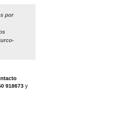
as por
os
turco-
ntacto
50 918673
y