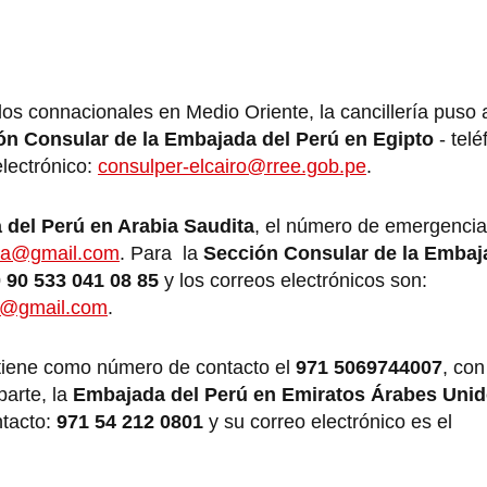
s connacionales en Medio Oriente, la cancillería puso 
ón Consular de la Embajada del Perú en Egipto
- tel
electrónico:
consulper-elcairo@rree.gob.pe
.
 del Perú en Arabia Saudita
, el número de emergencia
ksa@gmail.com
. Para ⁠ la
⁠Sección Consular de la Embaj
 90 533 041 08 85
y los correos electrónicos son:
e@gmail.com
.
tiene como número de contacto el
971 5069744007
, con
parte, la
Embajada del Perú en Emiratos Árabes Uni
ntacto:
971 54 212 0801
y su correo electrónico es el