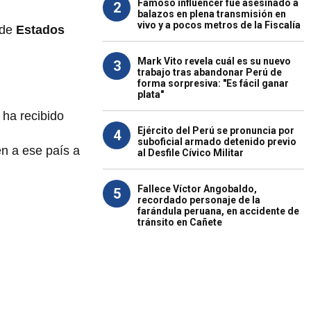
Famoso influencer fue asesinado a
2
balazos en plena transmisión en
vivo y a pocos metros de la Fiscalía
 de
Estados
Mark Vito revela cuál es su nuevo
3
trabajo tras abandonar Perú de
forma sorpresiva: "Es fácil ganar
plata"
ha recibido
Ejército del Perú se pronuncia por
4
suboficial armado detenido previo
n a ese país a
al Desfile Cívico Militar
Fallece Víctor Angobaldo,
5
recordado personaje de la
farándula peruana, en accidente de
tránsito en Cañete