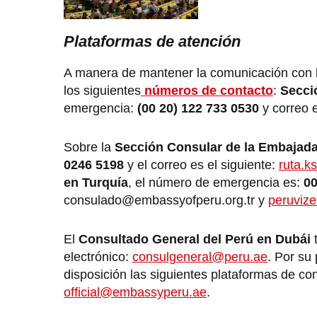
Plataformas de atención
A manera de mantener la comunicación con lo
los siguientes
números de contacto
:
Secci
emergencia:
(00 20) 122 733 0530
y correo 
Sobre la
Sección Consular de la Embajada
0246 5198
y el correo es el siguiente:
ruta.
en Turquía
, el número de emergencia es:
00
consulado@embassyofperu.org.tr
y
peruviz
El
Consultado General del Perú en Dubái
electrónico:
consulgeneral@peru.ae
. Por su 
disposición las siguientes plataformas de co
official@embassyperu.ae
.