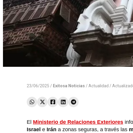
23/06/2025 /
Exitosa Noticias
/
Actualidad
/ Actualiza
El
Ministerio de Relaciones Exteriores
inf
Israel
e
Irán
a zonas seguras, a través las
m