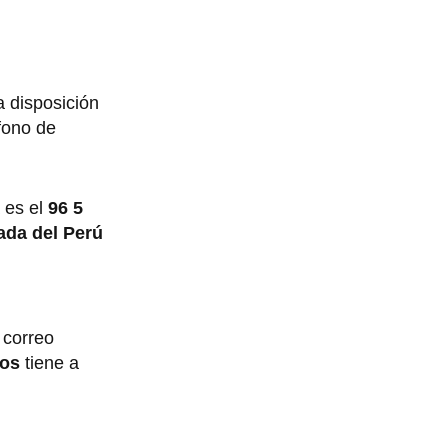
a disposición
éfono de
 es el
96 5
ada del Perú
 correo
dos
tiene a