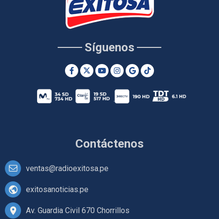
Síguenos
Contáctenos
ventas@radioexitosa.pe
exitosanoticias.pe
Av. Guardia Civil 670 Chorrillos