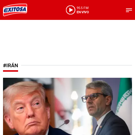
95.5 FM
EN VIVO
#IRÁN
Choque en Medio Oriente