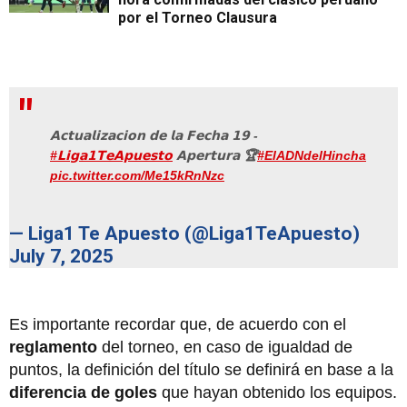
por el Torneo Clausura
𝗔𝗰𝘁𝘂𝗮𝗹𝗶𝘇𝗮𝗰𝗶𝗼𝗻 𝗱𝗲 𝗹𝗮 𝗙𝗲𝗰𝗵𝗮 𝟭𝟵 -
#𝗟𝗶𝗴𝗮𝟭𝗧𝗲𝗔𝗽𝘂𝗲𝘀𝘁𝗼
𝗔𝗽𝗲𝗿𝘁𝘂𝗿𝗮 🏆
#ElADNdelHincha
pic.twitter.com/Me15kRnNzc
— Liga1 Te Apuesto (@Liga1TeApuesto)
July 7, 2025
Es importante recordar que, de acuerdo con el
reglamento
del torneo, en caso de igualdad de
puntos, la definición del título se definirá en base a la
diferencia de goles
que hayan obtenido los equipos.