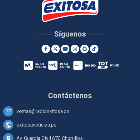
Síguenos
Contáctenos
ventas@radioexitosa.pe
exitosanoticias.pe
Av. Guardia Civil 670 Chorrillos