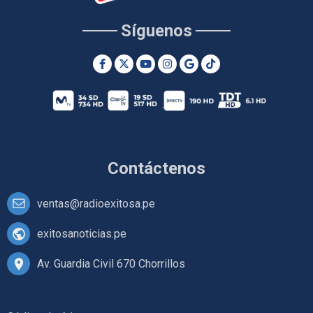
Síguenos
Contáctenos
ventas@radioexitosa.pe
exitosanoticias.pe
Av. Guardia Civil 670 Chorrillos