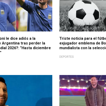
ni le dice adiós a la
Triste noticia para el fútb
 Argentina tras perder la
exjugador emblema de Bo
ndial 2026?: "Hasta diciembre
mundialista con la selecc
"
DEPORTES
endo
Sorpresa mundial