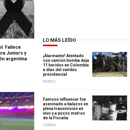
LO MÁS LEÍDO
ol: Fallece
ca Juniors y
¡Alarmante! Atentado
ión argentina
con camión bomba deja
11 heridos en Colombia
a días del cambio
presidencial
MUNDO
Famoso influencer fue
asesinado a balazos en
plena transmisión en
vivo y a pocos metros
de la Fiscalía
CRIMEN