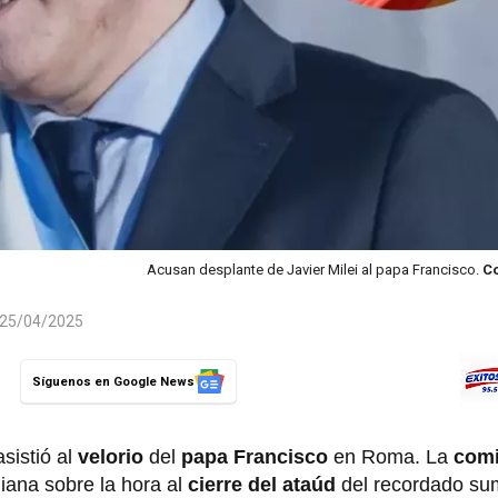
Acusan desplante de Javier Milei al papa Francisco.
Co
l 25/04/2025
Síguenos en Google News
asistió al
velorio
del
papa Francisco
en Roma. La
comi
aliana sobre la hora al
cierre del ataúd
del recordado su