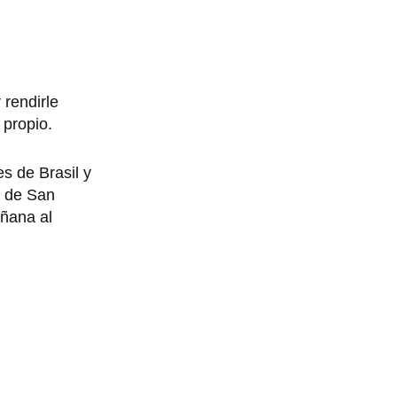
 rendirle
 propio.
s de Brasil y
a de San
añana al