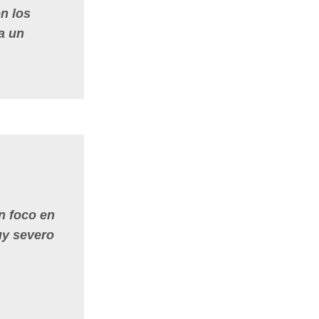
n los
a un
n foco en
uy severo