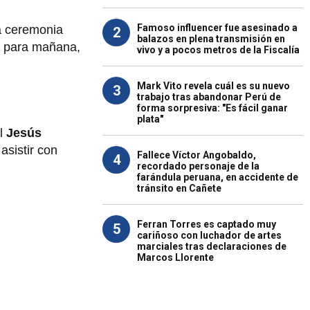
Famoso influencer fue asesinado a
la ceremonia
2
balazos en plena transmisión en
 para mañana,
vivo y a pocos metros de la Fiscalía
Mark Vito revela cuál es su nuevo
3
trabajo tras abandonar Perú de
forma sorpresiva: "Es fácil ganar
plata"
l
Jesús
asistir con
Fallece Víctor Angobaldo,
4
recordado personaje de la
farándula peruana, en accidente de
tránsito en Cañete
Ferran Torres es captado muy
5
cariñoso con luchador de artes
marciales tras declaraciones de
Marcos Llorente