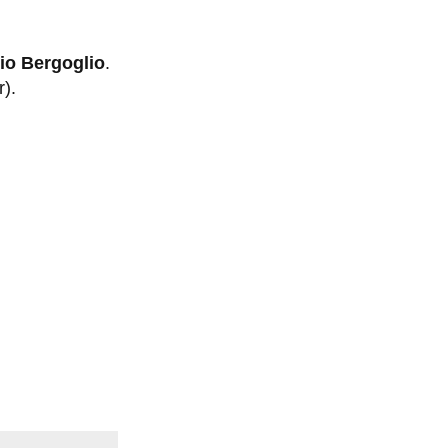
io Bergoglio
.
r).