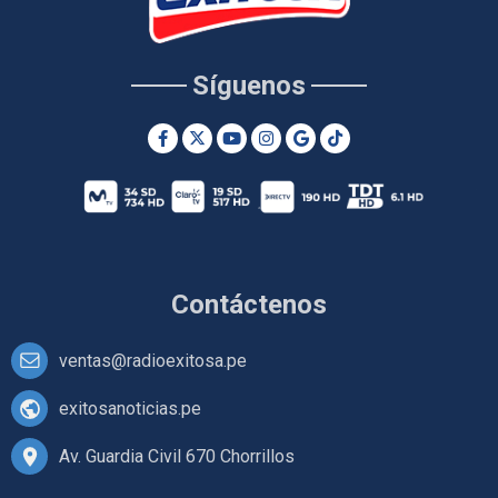
Síguenos
Contáctenos
ventas@radioexitosa.pe
exitosanoticias.pe
Av. Guardia Civil 670 Chorrillos