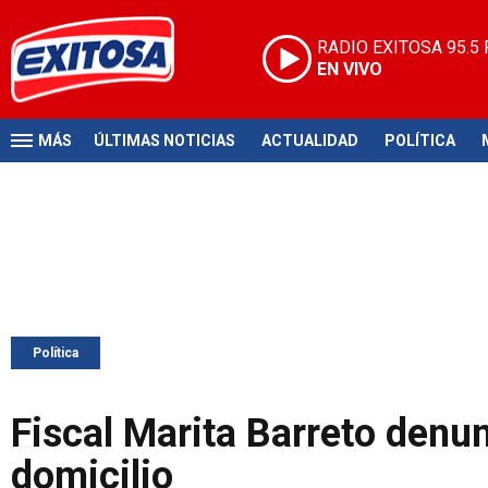
RADIO EXITOSA
95.5
EN VIVO
MÁS
ÚLTIMAS NOTICIAS
ACTUALIDAD
POLÍTICA
Política
Fiscal Marita Barreto denun
domicilio