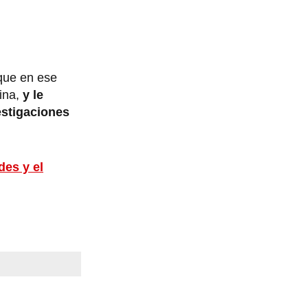
 que en ese
ina,
y le
estigaciones
des y el