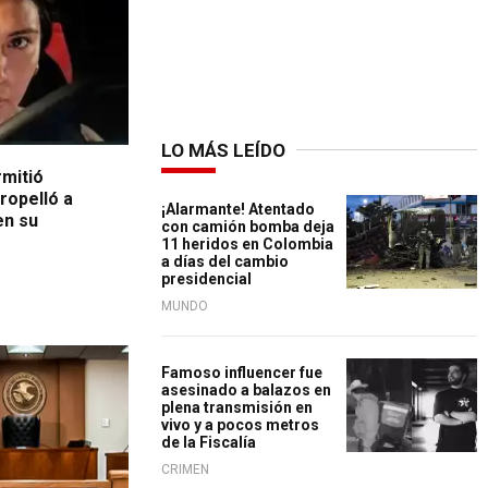
LO MÁS LEÍDO
rmitió
ropelló a
¡Alarmante! Atentado
den su
con camión bomba deja
11 heridos en Colombia
a días del cambio
presidencial
MUNDO
Famoso influencer fue
asesinado a balazos en
plena transmisión en
vivo y a pocos metros
de la Fiscalía
CRIMEN