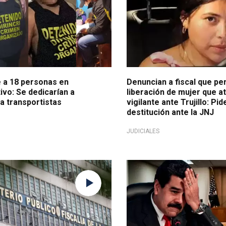
 a 18 personas en
Denuncian a fiscal que pe
vo: Se dedicarían a
liberación de mujer que at
a transportistas
vigilante ante Trujillo: Pi
destitución ante la JNJ
JUDICIALES
it
Tras operativo militar