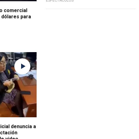
ESPECTÁCULOS
ro comercial
l dólares para
icial denuncia a
ectación
de video