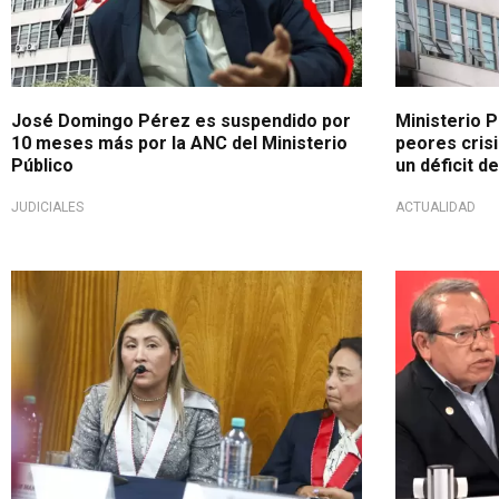
José Domingo Pérez es suspendido por
Ministerio P
10 meses más por la ANC del Ministerio
peores cris
Público
un déficit d
JUDICIALES
ACTUALIDAD
¡Preocupante!
Increpó situ