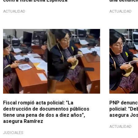
ACTUALIDAD
ACTUALIDAD
Inaceptable
Escándalo en
Fiscal rompió acta policial: "La
PNP denunci
destrucción de documentos públicos
policial: "D
tiene una pena de dos a diez años",
asegura Jos
asegura Ramírez
ACTUALIDAD
JUDICIALES