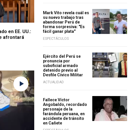
Mark Vito revela cuál es
su nuevo trabajo tras
abandonar Perú de
forma sorpresiva: "Es
do en EE. UU.:
fácil ganar plata"
e afrontará
ESPECTÁCULOS
Ejército del Perú se
pronuncia por
suboficial armado
detenido previo al
Desfile Cívico Militar
ACTUALIDAD
Fallece Víctor
Angobaldo, recordado
personaje de la
farándula peruana, en
accidente de tránsito
en Cañete