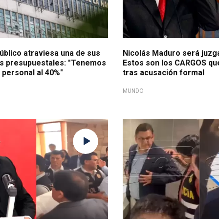
úblico atraviesa una de sus
Nicolás Maduro será juzga
is presupuestales: "Tenemos
Estos son los CARGOS qu
e personal al 40%"
tras acusación formal
MUNDO
ación
Detenido en flagrancia