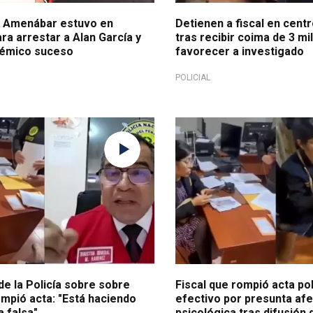
y Amenábar estuvo en
Detienen a fiscal en cent
ra arrestar a Alan García y
tras recibir coima de 3 mi
lémico suceso
favorecer a investigado
POLICIAL
a de defensa
¡Se victimiza!
e la Policía sobre sobre
Fiscal que rompió acta pol
ompió acta: "Está haciendo
efectivo por presunta af
 falsa"
psicológica tras difusión 