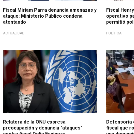
Fiscal Miriam Parra denuncia amenazas y
Fiscal Henr
ataque: Ministerio Público condena
operativo pa
atentando
permitió po
ACTUALIDAD
POLÍTICA
Mediante pronunciamiento
Es una form
Relatora de la ONU expresa
Defensoría d
preocupación y denuncia "ataques"
fiscal que r
contra fiscal Delia Espinoza
una denuncia