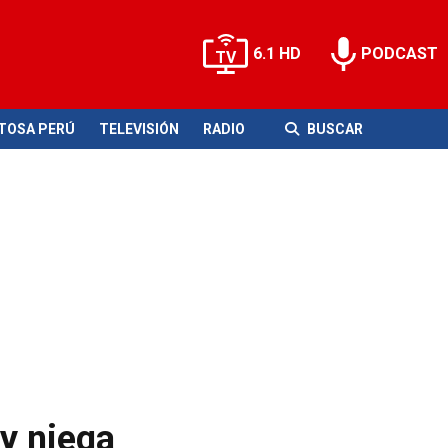
6.1 HD
PODCAST
ITOSA PERÚ
TELEVISIÓN
RADIO
BUSCAR
 y niega