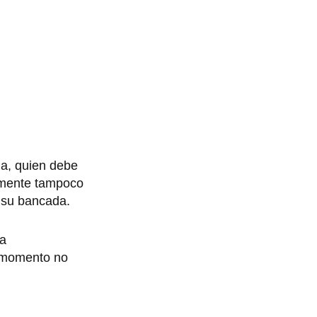
a, quien debe
almente tampoco
e su bancada.
ta
l momento no