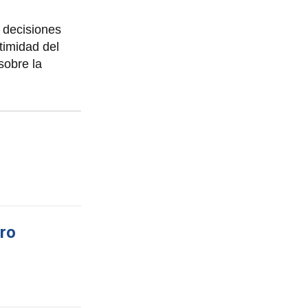
 decisiones
itimidad del
sobre la
dro