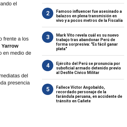
rando el
Famoso influencer fue asesinado a
2
balazos en plena transmisión en
vivo y a pocos metros de la Fiscalía
Mark Vito revela cuál es su nuevo
3
o frente a los
trabajo tras abandonar Perú de
forma sorpresiva: "Es fácil ganar
.
Yarrow
plata"
vo en medio de
Ejército del Perú se pronuncia por
4
suboficial armado detenido previo
al Desfile Cívico Militar
nmediatas del
nda presencia
Fallece Víctor Angobaldo,
5
recordado personaje de la
farándula peruana, en accidente de
tránsito en Cañete