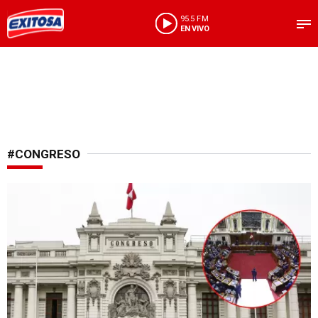
95.5 FM
EN VIVO
#CONGRESO
Primeras gestines