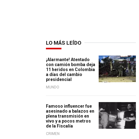
LO MÁS LEÍDO
¡Alarmante! Atentado
con camión bomba deja
11 heridos en Colombia
a días del cambio
presidencial
MUNDO
Famoso influencer fue
asesinado a balazos en
plena transmisión en
vivo y a pocos metros
de la Fiscalía
CRIMEN