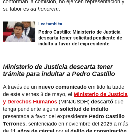
conforman la comisión, no ejercen representación y
su labor es
ad honorem
.
Lee también
Pedro Castillo: Ministerio de Justicia
descarta tener solicitud pendiente de
indulto a favor del expresidente
Ministerio de Justicia descarta tener
trámite para indultar a Pedro Castillo
A través de un
nuevo comunicado
emitido la tarde
de este viernes 8 de mayo, el
Ministerio de Justicia
y Derechos Humanos
(MINJUSDH)
descartó
que
tenga pendiente alguna
solicitud de indulto
presentada a favor del expresidente
Pedro Castillo
Terrones
, sentenciado en noviembre del 2025 a más
de
11 años de cárcel
por el
delito de conspiración