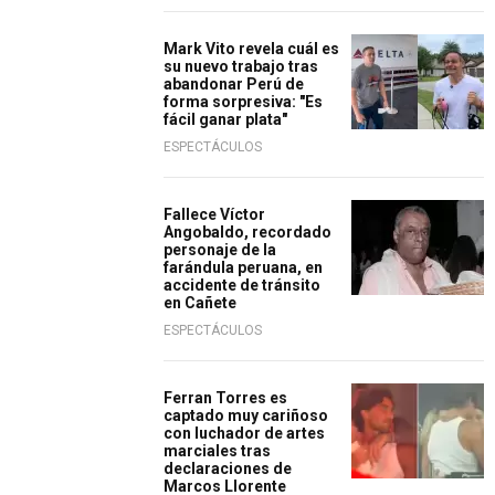
Mark Vito revela cuál es
su nuevo trabajo tras
abandonar Perú de
forma sorpresiva: "Es
fácil ganar plata"
ESPECTÁCULOS
Fallece Víctor
Angobaldo, recordado
personaje de la
farándula peruana, en
accidente de tránsito
en Cañete
ESPECTÁCULOS
Ferran Torres es
captado muy cariñoso
con luchador de artes
marciales tras
declaraciones de
Marcos Llorente