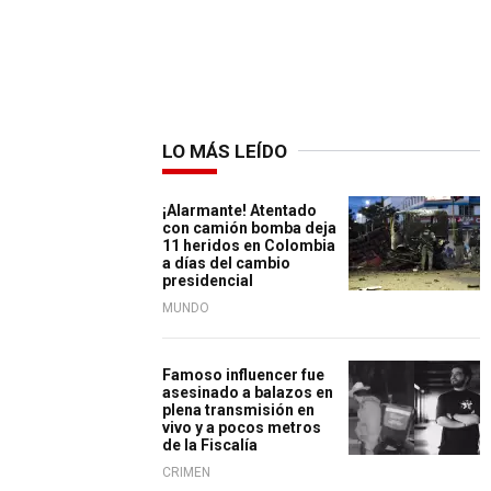
LO MÁS LEÍDO
¡Alarmante! Atentado
con camión bomba deja
11 heridos en Colombia
a días del cambio
presidencial
MUNDO
Famoso influencer fue
asesinado a balazos en
plena transmisión en
vivo y a pocos metros
de la Fiscalía
CRIMEN