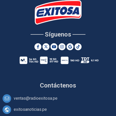
Síguenos
Contáctenos
ventas@radioexitosa.pe
exitosanoticias.pe