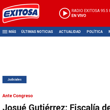
RADIO EXITOSA
95.5
EN VIVO
MÁS
ÚLTIMAS NOTICIAS
ACTUALIDAD
POLÍTICA
Judiciales
Ante Congreso
Josué Gutiérrez: Fiscalía 