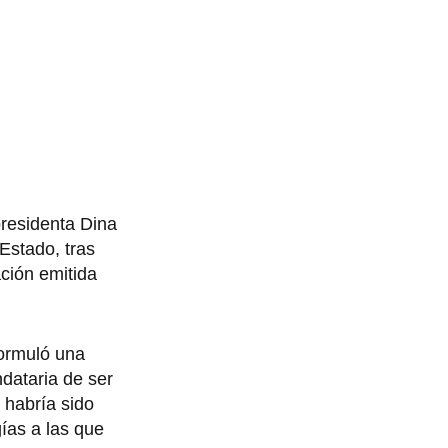
presidenta Dina
Estado, tras
ación emitida
formuló una
dataria de ser
s habría sido
gías a las que