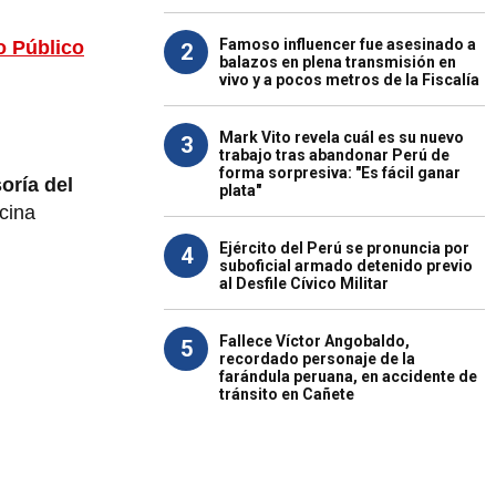
Famoso influencer fue asesinado a
o Público
2
balazos en plena transmisión en
vivo y a pocos metros de la Fiscalía
Mark Vito revela cuál es su nuevo
3
trabajo tras abandonar Perú de
forma sorpresiva: "Es fácil ganar
oría del
plata"
cina
Ejército del Perú se pronuncia por
4
suboficial armado detenido previo
al Desfile Cívico Militar
Fallece Víctor Angobaldo,
5
recordado personaje de la
farándula peruana, en accidente de
tránsito en Cañete