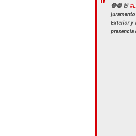
🔴🔵 🚨
#L
juramento
Exterior y
presencia 