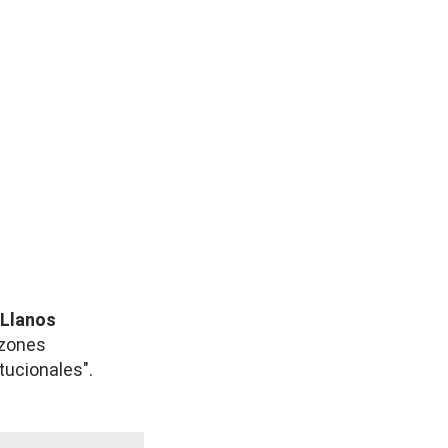
 Llanos
azones
tucionales".