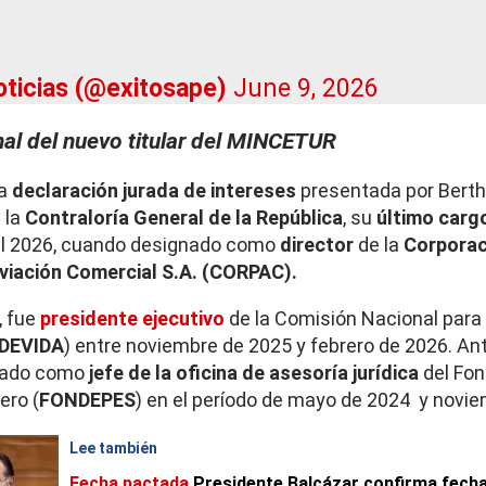
oticias (@exitosape)
June 9, 2026
onal del nuevo titular del MINCETUR
la
declaración jurada de intereses
presentada por
Berth
 la
Contraloría General de la República
, su
último carg
el 2026, cuando designado como
director
de la
Corporac
viación Comercial S.A. (CORPAC).
 fue
presidente ejecutivo
de la Comisión Nacional para 
DEVIDA
) entre noviembre de 2025 y febrero de 2026. An
ñado como
jefe de la oficina de asesoría jurídica
del Fon
ero (
FONDEPES
) en el período de mayo de 2024 y novi
Lee también
Fecha pactada
Presidente Balcázar confirma fecha 