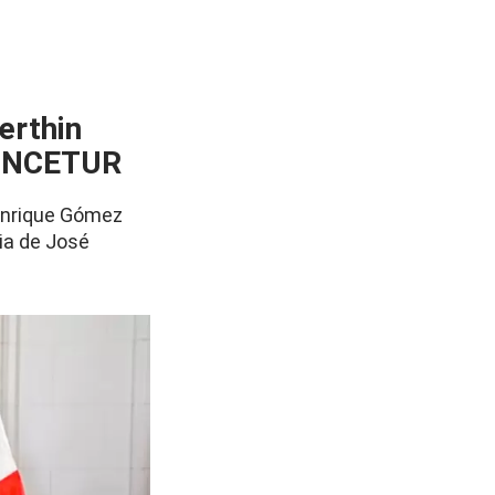
erthin
MINCETUR
 Enrique Gómez
ia de José