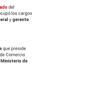
zado
del
ocupó los cargos
neral
y
gerente
e
que preside
o de Comercio
l
Ministerio de