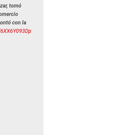
ázar, tomó
Comercio
contó con la
m/6XX6Y093Dp