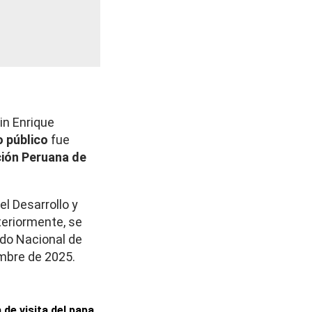
in Enrique
o
público
fue
ión Peruana de
el Desarrollo y
teriormente, se
do Nacional de
embre de 2025.
de visita del papa