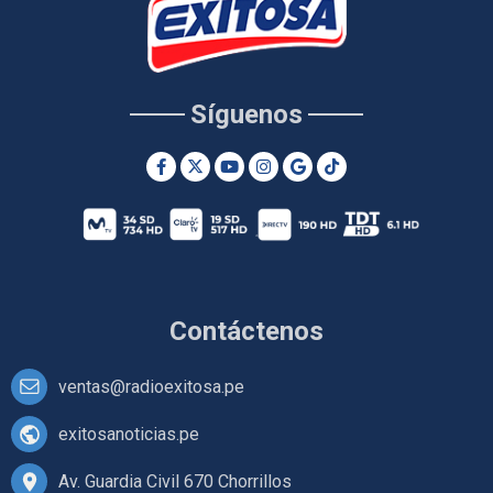
Síguenos
Contáctenos
ventas@radioexitosa.pe
exitosanoticias.pe
Av. Guardia Civil 670 Chorrillos