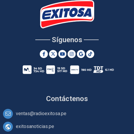
Síguenos
Contáctenos
ventas@radioexitosa.pe
exitosanoticias.pe