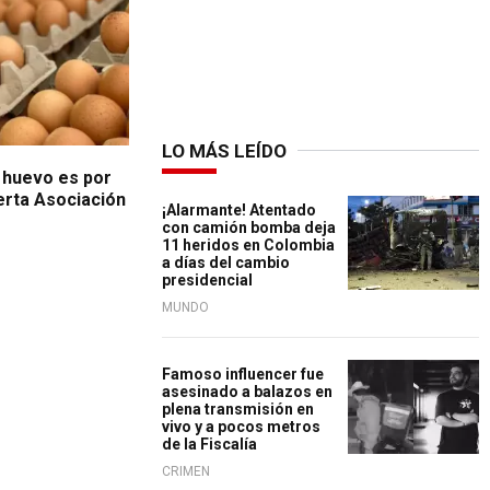
LO MÁS LEÍDO
l huevo es por
lerta Asociación
¡Alarmante! Atentado
con camión bomba deja
11 heridos en Colombia
a días del cambio
presidencial
MUNDO
Famoso influencer fue
asesinado a balazos en
plena transmisión en
vivo y a pocos metros
de la Fiscalía
CRIMEN