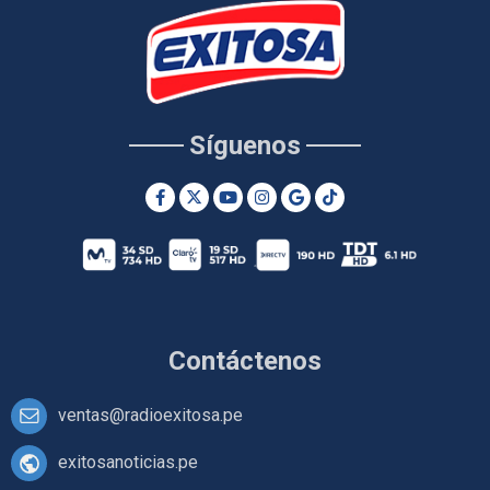
Síguenos
Contáctenos
ventas@radioexitosa.pe
exitosanoticias.pe