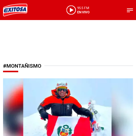
95.5 FM
EN VIVO
#MONTAÑISMO
¡En lo más alto del mundo!