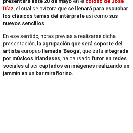
presentará este 20 de mayo
en el
coloso de José
Díaz
, el cual se avizora que
se llenará para escuchar
los clásicos temas del intérprete
así como
sus
nuevos sencillos
.
En ese sentido, horas previas a realizarse dicha
presentación,
la agrupación que será soporte del
artista
europeo
llamada 'Beoga'
, que está
integrada
por músicos irlandeses
, ha causado
furor en redes
sociales
al ser
captados en imágenes realizando un
jammin en un bar miraflorino
.