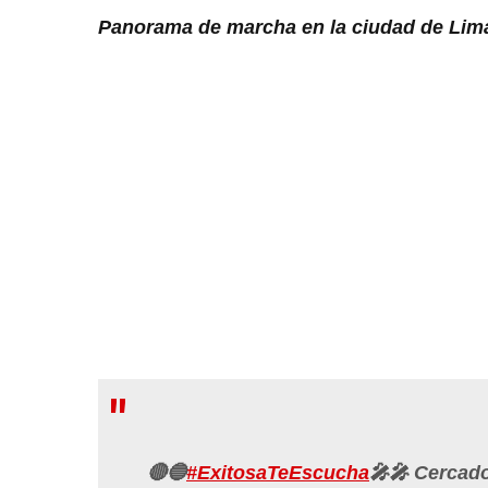
Panorama de marcha en la ciudad de Lim
🔴🔵
#ExitosaTeEscucha
🎤🎤 Cercado