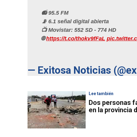
📻 95.5 FM
📡 6.1 señal digital abierta
📺 Movistar: 552 SD - 774 HD
🌐
https://t.co/thokv9fFaL
pic.twitte
— Exitosa Noticias (@e
Lee también
Dos personas fa
en la provincia d