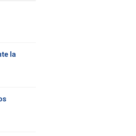
te la
os