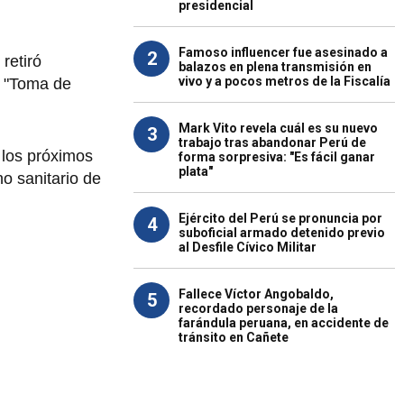
presidencial
Famoso influencer fue asesinado a
2
retiró
balazos en plena transmisión en
vivo y a pocos metros de la Fiscalía
a "Toma de
Mark Vito revela cuál es su nuevo
3
trabajo tras abandonar Perú de
 los próximos
forma sorpresiva: "Es fácil ganar
plata"
no sanitario de
Ejército del Perú se pronuncia por
4
suboficial armado detenido previo
al Desfile Cívico Militar
Fallece Víctor Angobaldo,
5
recordado personaje de la
farándula peruana, en accidente de
tránsito en Cañete