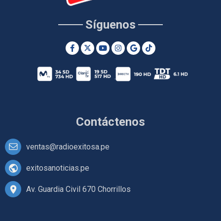
Síguenos
Contáctenos
ventas@radioexitosa.pe
exitosanoticias.pe
Av. Guardia Civil 670 Chorrillos