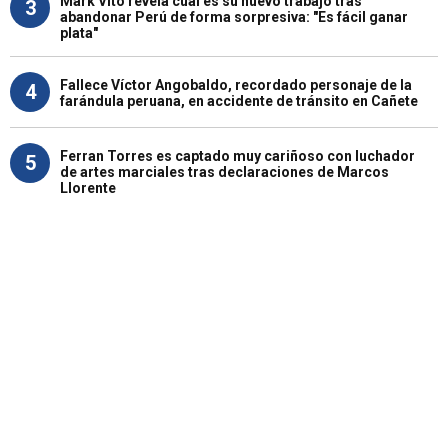
Mark Vito revela cuál es su nuevo trabajo tras
3
abandonar Perú de forma sorpresiva: "Es fácil ganar
plata"
Fallece Víctor Angobaldo, recordado personaje de la
4
farándula peruana, en accidente de tránsito en Cañete
Ferran Torres es captado muy cariñoso con luchador
5
de artes marciales tras declaraciones de Marcos
Llorente