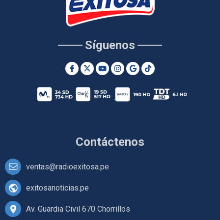
Síguenos
Contáctenos
ventas@radioexitosa.pe
exitosanoticias.pe
Av. Guardia Civil 670 Chorrillos