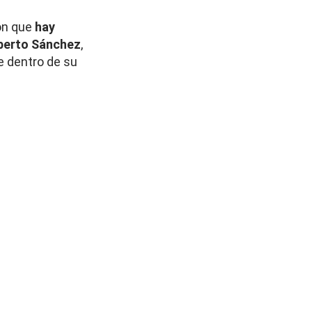
on que
hay
berto Sánchez
,
e dentro de su