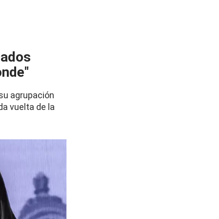
tados
onde"
 su agrupación
da vuelta de la