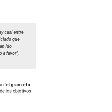
ay casi entre
iciado que
an ido
 a favor",
rán
"el gran reto
 de los objetivos