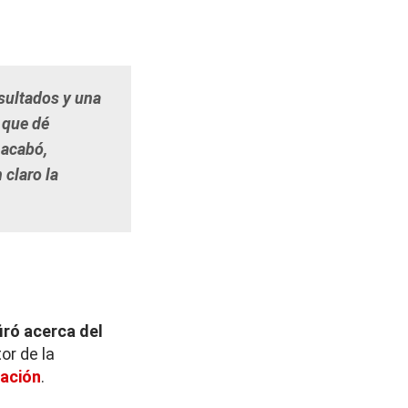
esultados y una
o que dé
 acabó,
claro la
iró acerca del
or de la
ación
.