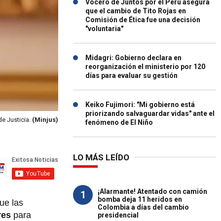
Vocero de Juntos por el Perú asegura
que el cambio de Tito Rojas en
Comisión de Ética fue una decisión
"voluntaria"
Midagri: Gobierno declara en
reorganización el ministerio por 120
días para evaluar su gestión
Keiko Fujimori: "Mi gobierno está
priorizando salvaguardar vidas" ante el
de Justicia.
(Minjus)
fenómeno de El Niño
LO MÁS LEÍDO
¡Alarmante! Atentado con camión
1
bomba deja 11 heridos en
ue las
Colombia a días del cambio
res
para
presidencial