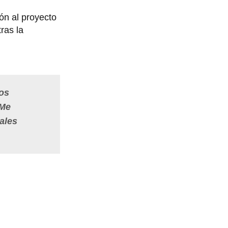
ión al proyecto
 tras la
los
 Me
cales