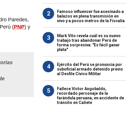
Famoso influencer fue asesinado a
2
balazos en plena transmisión en
dro Paredes,
vivo y a pocos metros de la Fiscalía
 Perú (
PNP
) y
Mark Vito revela cuál es su nuevo
3
trabajo tras abandonar Perú de
forma sorpresiva: "Es fácil ganar
plata"
orias
Ejército del Perú se pronuncia por
4
suboficial armado detenido previo
al Desfile Cívico Militar
de
Fallece Víctor Angobaldo,
5
recordado personaje de la
farándula peruana, en accidente de
tránsito en Cañete