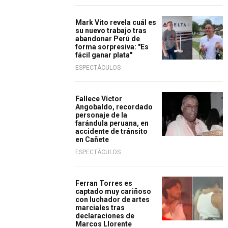
Mark Vito revela cuál es
su nuevo trabajo tras
abandonar Perú de
forma sorpresiva: "Es
fácil ganar plata"
ESPECTÁCULOS
Fallece Víctor
Angobaldo, recordado
personaje de la
farándula peruana, en
accidente de tránsito
en Cañete
ESPECTÁCULOS
Ferran Torres es
captado muy cariñoso
con luchador de artes
marciales tras
declaraciones de
Marcos Llorente