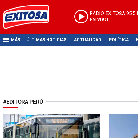
RADIO EXITOSA
95.5
EN VIVO
MÁS
ÚLTIMAS NOTICIAS
ACTUALIDAD
POLÍTICA
#EDITORA PERÚ
Modificación anunciada
Tras modifi