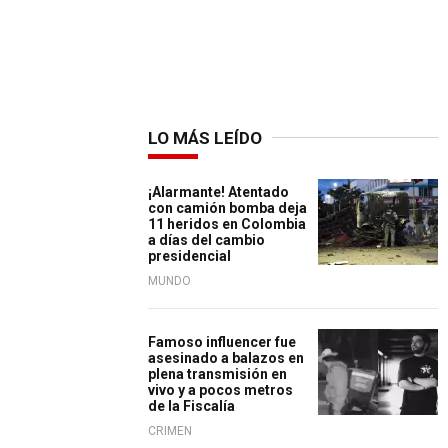
LO MÁS LEÍDO
¡Alarmante! Atentado
con camión bomba deja
11 heridos en Colombia
a días del cambio
presidencial
MUNDO
Famoso influencer fue
asesinado a balazos en
plena transmisión en
vivo y a pocos metros
de la Fiscalía
CRIMEN