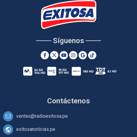
Síguenos
Contáctenos
ventas@radioexitosa.pe
exitosanoticias.pe