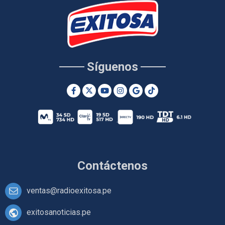
Síguenos
Contáctenos
ventas@radioexitosa.pe
exitosanoticias.pe