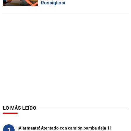
Rospigliosi
LO MÁS LEÍDO
¡Alarmante! Atentado con camión bomba deja 11
1