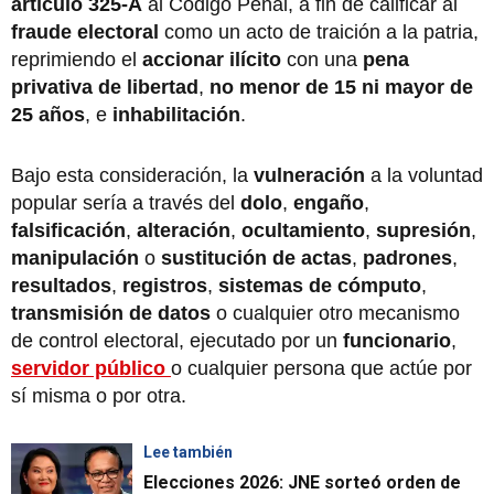
artículo 325-A
al Código Penal, a fin de calificar al
fraude electoral
como un acto de traición a la patria,
reprimiendo el
accionar ilícito
con una
pena
privativa de libertad
,
no menor de 15 ni mayor de
25 años
, e
inhabilitación
.
Bajo esta consideración, la
vulneración
a la voluntad
popular sería a través del
dolo
,
engaño
,
falsificación
,
alteración
,
ocultamiento
,
supresión
,
manipulación
o
sustitución de actas
,
padrones
,
resultados
,
registros
,
sistemas de cómputo
,
transmisión de datos
o cualquier otro mecanismo
de control electoral, ejecutado por un
funcionario
,
servidor público
o cualquier persona que actúe por
sí misma o por otra.
Lee también
Elecciones 2026: JNE sorteó orden de