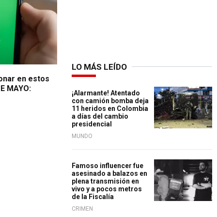
LO MÁS LEÍDO
onar en estos
DE MAYO:
¡Alarmante! Atentado
con camión bomba deja
11 heridos en Colombia
a días del cambio
presidencial
MUNDO
Famoso influencer fue
asesinado a balazos en
plena transmisión en
vivo y a pocos metros
de la Fiscalía
CRIMEN