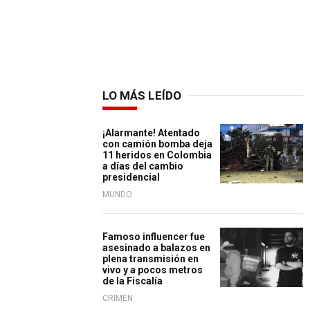
LO MÁS LEÍDO
¡Alarmante! Atentado
con camión bomba deja
11 heridos en Colombia
a días del cambio
presidencial
MUNDO
Famoso influencer fue
asesinado a balazos en
plena transmisión en
vivo y a pocos metros
de la Fiscalía
CRIMEN