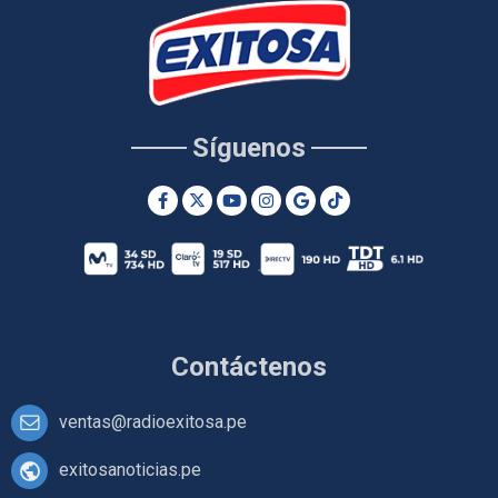
Síguenos
Contáctenos
ventas@radioexitosa.pe
exitosanoticias.pe