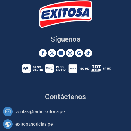
Síguenos
Contáctenos
ventas@radioexitosa.pe
exitosanoticias.pe